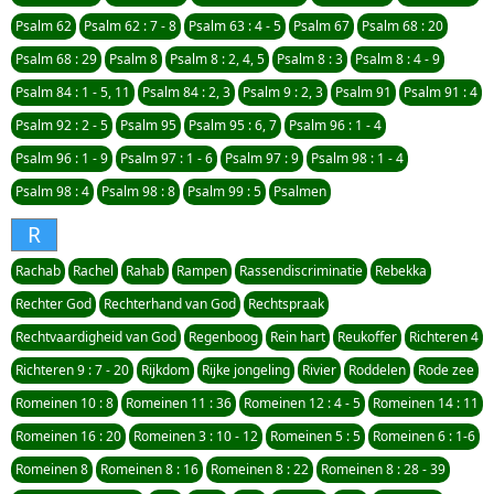
Psalm 62
Psalm 62 : 7 - 8
Psalm 63 : 4 - 5
Psalm 67
Psalm 68 : 20
Psalm 68 : 29
Psalm 8
Psalm 8 : 2, 4, 5
Psalm 8 : 3
Psalm 8 : 4 - 9
Psalm 84 : 1 - 5, 11
Psalm 84 : 2, 3
Psalm 9 : 2, 3
Psalm 91
Psalm 91 : 4
Psalm 92 : 2 - 5
Psalm 95
Psalm 95 : 6, 7
Psalm 96 : 1 - 4
Psalm 96 : 1 - 9
Psalm 97 : 1 - 6
Psalm 97 : 9
Psalm 98 : 1 - 4
Psalm 98 : 4
Psalm 98 : 8
Psalm 99 : 5
Psalmen
R
Rachab
Rachel
Rahab
Rampen
Rassendiscriminatie
Rebekka
Rechter God
Rechterhand van God
Rechtspraak
Rechtvaardigheid van God
Regenboog
Rein hart
Reukoffer
Richteren 4
Richteren 9 : 7 - 20
Rijkdom
Rijke jongeling
Rivier
Roddelen
Rode zee
Romeinen 10 : 8
Romeinen 11 : 36
Romeinen 12 : 4 - 5
Romeinen 14 : 11
Romeinen 16 : 20
Romeinen 3 : 10 - 12
Romeinen 5 : 5
Romeinen 6 : 1-6
Romeinen 8
Romeinen 8 : 16
Romeinen 8 : 22
Romeinen 8 : 28 - 39