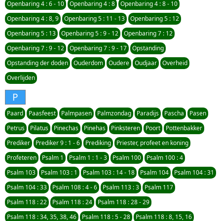
Openbaring 4 : 6 - 10
Openbaring 4 : 8
Openbaring 4 : 8 - 10
Openbaring 4 : 8, 9
Openbaring 5 : 11 - 13
Openbaring 5 : 12
Openbaring 5 : 13
Openbaring 5 : 9 - 12
Openbaring 7 : 12
Openbaring 7 : 9 - 12
Openbaring 7 : 9 - 17
Opstanding
Opstanding der doden
Ouderdom
Oudere
Oudjaar
Overheid
Overlijden
P
Paard
Paasfeest
Palmpasen
Palmzondag
Paradijs
Pascha
Pasen
Petrus
Pilatus
Pinechas
Pinehas
Pinksteren
Poort
Pottenbakker
Prediker
Prediker 9 : 1 - 6
Prediking
Priester, profeet en koning
Profeteren
Psalm 1
Psalm 1 : 1 - 3
Psalm 100
Psalm 100 : 4
Psalm 103
Psalm 103 : 1
Psalm 103 : 14 - 18
Psalm 104
Psalm 104 : 31
Psalm 104 : 33
Psalm 108 : 4 - 6
Psalm 113 : 3
Psalm 117
Psalm 118 : 22
Psalm 118 : 24
Psalm 118 : 28 - 29
Psalm 118 : 34, 35, 38, 46
Psalm 118 : 5 - 28
Psalm 118 : 8, 15, 16