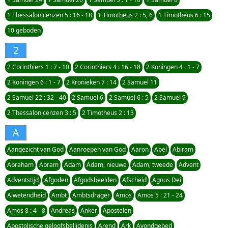
1 Thessalonicenzen 5 : 16 - 18
1 Timotheus 2 : 5, 6
1 Timotheus 6 : 15
10 geboden
2
2 Corinthiers 1 : 7 - 10
2 Corinthiers 4 : 16 - 18
2 Koningen 4 : 1 - 7
2 Koningen 6 : 1 - 7
2 Kronieken 7 : 14
2 Samuel 11
2 Samuel 22 : 32 - 40
2 Samuel 6
2 Samuel 6 : 5
2 Samuel 9
2 Thessalonicenzen 3 : 5
2 Timotheus 2 : 13
A
Aangezicht van God
Aanroepen van God
Aaron
Abel
Abiram
Abraham
Abram
Adam
Adam, nieuwe
Adam, tweede
Advent
Adventstijd
Afgoden
Afgodsbeelden
Afscheid
Agnus Dei
Alwetendheid
Ambt
Ambtsdrager
Amos
Amos 5 : 21 - 24
Amos 8 : 4 - 8
Andreas
Anker
Apostelen
Apostolische geloofsbelijdenis
Arend
Ark
Avondgebed