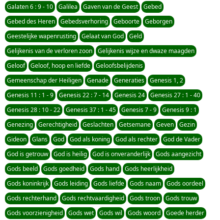
Galaten 6 : 9 - 10
Galilea
Gaven van de Geest
Gebed
Gebed des Heren
Gebedsverhoring
Geboorte
Geborgen
Geestelijke wapenrusting
Gelaat van God
Geld
Gelijkenis van de verloren zoon
Gelijkenis wijze en dwaze maagden
Geloof
Geloof, hoop en liefde
Geloofsbelijdenis
Gemeenschap der Heiligen
Genade
Generaties
Genesis 1, 2
Genesis 11 : 1 - 9
Genesis 22 : 7 - 14
Genesis 24
Genesis 27 : 1 - 40
Genesis 28 : 10 - 22
Genesis 37 : 1 - 45
Genesis 7 - 9
Genesis 9 : 1
Genezing
Gerechtigheid
Geslachten
Getsemane
Geven
Gezin
Gideon
Glans
God
God als koning
God als rechter
God de Vader
God is getrouw
God is heilig
God is onveranderlijk
Gods aangezicht
Gods beeld
Gods goedheid
Gods hand
Gods heerlijkheid
Gods koninkrijk
Gods leiding
Gods liefde
Gods naam
Gods oordeel
Gods rechterhand
Gods rechtvaardigheid
Gods troon
Gods trouw
Gods voorzienigheid
Gods wet
Gods wil
Gods woord
Goede herder