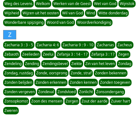
Weg des Levens
Welkom
Werken van de Geest
Wet van God
Wijnstok
Wijsheid
Wijzen uit het oosten
Wil van God
Wind
Witte donderdag
Wonderbare spijziging
Woord van God
Woordverkondiging
Z
Zacharia 3 : 3 - 5
Zacharia 4: 6
Zacharia 9 : 9 - 10
Zacharias
Zacheus
Zebaoth
Zeelieden
Zeelui
Zefanja 3 : 14 - 17
Zefanja 3 : 17
Zegen
Zendeling
Zending
Zendingsbevel
Ziekte
Zin van het leven
Zondag
Zondag, rustdag
Zonde, oorsprong
Zonde, straf
Zonden bekennen
Zonden belijden
Zonden erkennen
Zonden kennen
Zonden toegeven
Zonden vergeven
Zondeval
Zondvloed
Zonlicht
Zonsondergang
Zonsopkomst
Zoon des mensen
Zorgen
Zout der aarde
Zuiver hart
Zweren