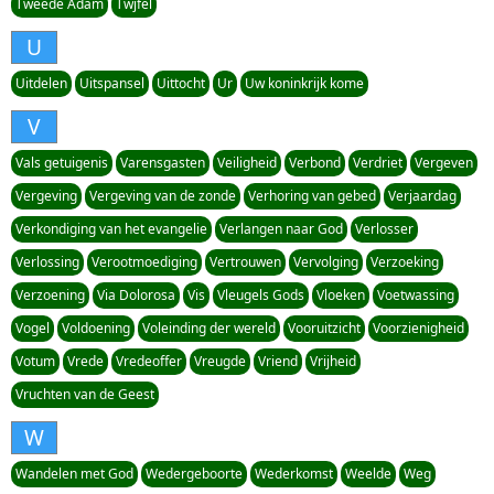
Tweede Adam
Twjfel
U
Uitdelen
Uitspansel
Uittocht
Ur
Uw koninkrijk kome
V
Vals getuigenis
Varensgasten
Veiligheid
Verbond
Verdriet
Vergeven
Vergeving
Vergeving van de zonde
Verhoring van gebed
Verjaardag
Verkondiging van het evangelie
Verlangen naar God
Verlosser
Verlossing
Verootmoediging
Vertrouwen
Vervolging
Verzoeking
Verzoening
Via Dolorosa
Vis
Vleugels Gods
Vloeken
Voetwassing
Vogel
Voldoening
Voleinding der wereld
Vooruitzicht
Voorzienigheid
Votum
Vrede
Vredeoffer
Vreugde
Vriend
Vrijheid
Vruchten van de Geest
W
Wandelen met God
Wedergeboorte
Wederkomst
Weelde
Weg