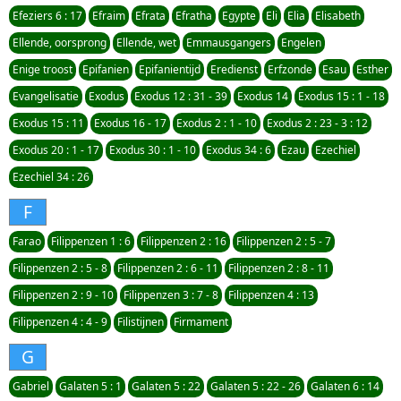
Efeziers 6 : 17
Efraim
Efrata
Efratha
Egypte
Eli
Elia
Elisabeth
Ellende, oorsprong
Ellende, wet
Emmausgangers
Engelen
Enige troost
Epifanien
Epifanientijd
Eredienst
Erfzonde
Esau
Esther
Evangelisatie
Exodus
Exodus 12 : 31 - 39
Exodus 14
Exodus 15 : 1 - 18
Exodus 15 : 11
Exodus 16 - 17
Exodus 2 : 1 - 10
Exodus 2 : 23 - 3 : 12
Exodus 20 : 1 - 17
Exodus 30 : 1 - 10
Exodus 34 : 6
Ezau
Ezechiel
Ezechiel 34 : 26
F
Farao
Filippenzen 1 : 6
Filippenzen 2 : 16
Filippenzen 2 : 5 - 7
Filippenzen 2 : 5 - 8
Filippenzen 2 : 6 - 11
Filippenzen 2 : 8 - 11
Filippenzen 2 : 9 - 10
Filippenzen 3 : 7 - 8
Filippenzen 4 : 13
Filippenzen 4 : 4 - 9
Filistijnen
Firmament
G
Gabriel
Galaten 5 : 1
Galaten 5 : 22
Galaten 5 : 22 - 26
Galaten 6 : 14