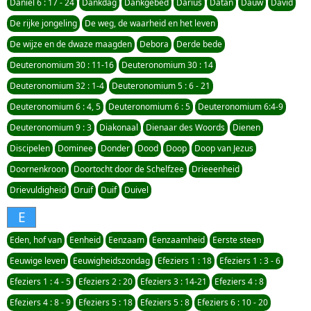
Daniel 6 : 17 - 24
Dankdag
Dankgebed
Darius
Datan
Dauw
David
De rijke jongeling
De weg, de waarheid en het leven
De wijze en de dwaze maagden
Debora
Derde bede
Deuteronomium 30 : 11-16
Deuteronomium 30 : 14
Deuteronomium 32 : 1-4
Deuteronomium 5 : 6 - 21
Deuteronomium 6 : 4, 5
Deuteronomium 6 : 5
Deuteronomium 6:4-9
Deuteronomium 9 : 3
Diakonaal
Dienaar des Woords
Dienen
Discipelen
Dominee
Donder
Dood
Doop
Doop van Jezus
Doornenkroon
Doortocht door de Schelfzee
Drieeenheid
Drievuldigheid
Druif
Duif
Duivel
E
Eden, hof van
Eenheid
Eenzaam
Eenzaamheid
Eerste steen
Eeuwige leven
Eeuwigheidszondag
Efeziers 1 : 18
Efeziers 1 : 3 - 6
Efeziers 1 : 4 - 5
Efeziers 2 : 20
Efeziers 3 : 14-21
Efeziers 4 : 8
Efeziers 4 : 8 - 9
Efeziers 5 : 18
Efeziers 5 : 8
Efeziers 6 : 10 - 20