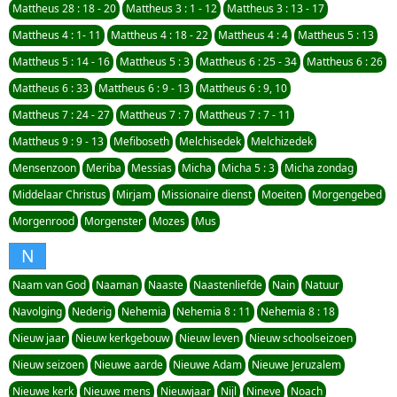
Mattheus 28 : 18 - 20
Mattheus 3 : 1 - 12
Mattheus 3 : 13 - 17
Mattheus 4 : 1- 11
Mattheus 4 : 18 - 22
Mattheus 4 : 4
Mattheus 5 : 13
Mattheus 5 : 14 - 16
Mattheus 5 : 3
Mattheus 6 : 25 - 34
Mattheus 6 : 26
Mattheus 6 : 33
Mattheus 6 : 9 - 13
Mattheus 6 : 9, 10
Mattheus 7 : 24 - 27
Mattheus 7 : 7
Mattheus 7 : 7 - 11
Mattheus 9 : 9 - 13
Mefiboseth
Melchisedek
Melchizedek
Mensenzoon
Meriba
Messias
Micha
Micha 5 : 3
Micha zondag
Middelaar Christus
Mirjam
Missionaire dienst
Moeiten
Morgengebed
Morgenrood
Morgenster
Mozes
Mus
N
Naam van God
Naaman
Naaste
Naastenliefde
Nain
Natuur
Navolging
Nederig
Nehemia
Nehemia 8 : 11
Nehemia 8 : 18
Nieuw jaar
Nieuw kerkgebouw
Nieuw leven
Nieuw schoolseizoen
Nieuw seizoen
Nieuwe aarde
Nieuwe Adam
Nieuwe Jeruzalem
Nieuwe kerk
Nieuwe mens
Nieuwjaar
Nijl
Nineve
Noach