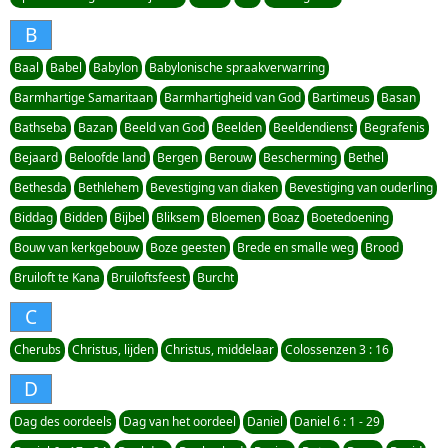
B
Baal
Babel
Babylon
Babylonische spraakverwarring
Barmhartige Samaritaan
Barmhartigheid van God
Bartimeus
Basan
Bathseba
Bazan
Beeld van God
Beelden
Beeldendienst
Begrafenis
Bejaard
Beloofde land
Bergen
Berouw
Bescherming
Bethel
Bethesda
Bethlehem
Bevestiging van diaken
Bevestiging van ouderling
Biddag
Bidden
Bijbel
Bliksem
Bloemen
Boaz
Boetedoening
Bouw van kerkgebouw
Boze geesten
Brede en smalle weg
Brood
Bruiloft te Kana
Bruiloftsfeest
Burcht
C
Cherubs
Christus, lijden
Christus, middelaar
Colossenzen 3 : 16
D
Dag des oordeels
Dag van het oordeel
Daniel
Daniel 6 : 1 - 29