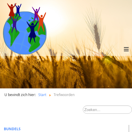
≡
U bevindt zich hier:
Start
Trefwoorden
BUNDELS