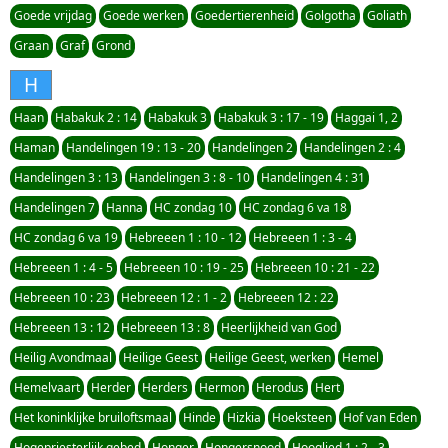
Goede vrijdag
Goede werken
Goedertierenheid
Golgotha
Goliath
Graan
Graf
Grond
H
Haan
Habakuk 2 : 14
Habakuk 3
Habakuk 3 : 17 - 19
Haggai 1, 2
Haman
Handelingen 19 : 13 - 20
Handelingen 2
Handelingen 2 : 4
Handelingen 3 : 13
Handelingen 3 : 8 - 10
Handelingen 4 : 31
Handelingen 7
Hanna
HC zondag 10
HC zondag 6 va 18
HC zondag 6 va 19
Hebreeen 1 : 10 - 12
Hebreeen 1 : 3 - 4
Hebreeen 1 : 4 - 5
Hebreeen 10 : 19 - 25
Hebreeen 10 : 21 - 22
Hebreeen 10 : 23
Hebreeen 12 : 1 - 2
Hebreeen 12 : 22
Hebreeen 13 : 12
Hebreeen 13 : 8
Heerlijkheid van God
Heilig Avondmaal
Heilige Geest
Heilige Geest, werken
Hemel
Hemelvaart
Herder
Herders
Hermon
Herodus
Hert
Het koninklijke bruiloftsmaal
Hinde
Hizkia
Hoeksteen
Hof van Eden
Hogepriesterlijk gebed
Honger
Hongersnood
Hooglied 1 : 2 - 3