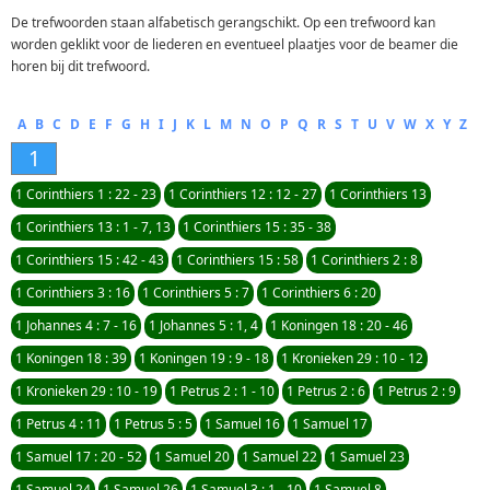
De trefwoorden staan alfabetisch gerangschikt. Op een trefwoord kan
worden geklikt voor de liederen en eventueel plaatjes voor de beamer die
horen bij dit trefwoord.
A
B
C
D
E
F
G
H
I
J
K
L
M
N
O
P
Q
R
S
T
U
V
W
X
Y
Z
1
1 Corinthiers 1 : 22 - 23
1 Corinthiers 12 : 12 - 27
1 Corinthiers 13
1 Corinthiers 13 : 1 - 7, 13
1 Corinthiers 15 : 35 - 38
1 Corinthiers 15 : 42 - 43
1 Corinthiers 15 : 58
1 Corinthiers 2 : 8
1 Corinthiers 3 : 16
1 Corinthiers 5 : 7
1 Corinthiers 6 : 20
1 Johannes 4 : 7 - 16
1 Johannes 5 : 1, 4
1 Koningen 18 : 20 - 46
1 Koningen 18 : 39
1 Koningen 19 : 9 - 18
1 Kronieken 29 : 10 - 12
1 Kronieken 29 : 10 - 19
1 Petrus 2 : 1 - 10
1 Petrus 2 : 6
1 Petrus 2 : 9
1 Petrus 4 : 11
1 Petrus 5 : 5
1 Samuel 16
1 Samuel 17
1 Samuel 17 : 20 - 52
1 Samuel 20
1 Samuel 22
1 Samuel 23
1 Samuel 24
1 Samuel 26
1 Samuel 3 : 1 - 10
1 Samuel 8