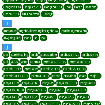
Hooglied 1 : 4
Hooglied 2 : 4
Hooglied 6 : 3
Hoop
Horeb
Hosanna
Hosea 2 : 14
Huis bouwen
Huwelijk
I
Immanuel
Ingebruikneming kerkgebouw
Intocht in Jerusalem
Inwijding kerk
Isaak
Isai
Izak
J
Jaar
Jaarwisseling
Jacob
Jacobsladder
Jacobus 1 : 17b
Jacobus 4 : 6
Jael
Jairus
Jakob
Jeremia
Jeremia 17 : 9 - 10
Jeremia 18 : 1 - 6
Jeremia 18 : 6
Jeremia 19
Jeremia 23 : 23
Jeremia 29 : 4 - 14
Jeremia 31 : 13 - 14
Jeremia 33 : 3
Jericho
Jeruzalem
Jesaja
Jesaja 11
Jesaja 11 : 9
Jesaja 25 : 6-8
Jesaja 35
Jesaja 40 : 1 - 11
Jesaja 40 : 4
Jesaja 40 : 8 - 31
Jesaja 42 : 1 - 7
Jesaja 42 : 3
Jesaja 43 : 1 - 4
Jesaja 44 : 3
Jesaja 45 : 23
Jesaja 45 : 8
Jesaja 52 : 7
Jesaja 53
Jesaja 53 : 5
Jesaja 55 : 1
Jesaja 55 : 1 - 12
Jesaja 55 : 11
Jesaja 55 : 12