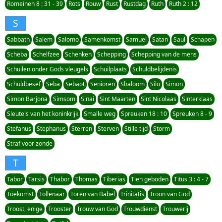
Romeinen 8 : 31 - 39
Rots
Rouw
Rust
Rustdag
Ruth
Ruth 2 : 12
S
Sabbath
Salem
Salomo
Samenkomst
Samuel
Satan
Saul
Schapen
Scheba
Schelfzee
Schenken
Schepping
Schepping van de mens
Schuilen onder Gods vleugels
Schuilplaats
Schuldbelijdenis
Schuldbesef
Seba
Sebaot
Senioren
Shaloom
Silo
Simon
Simon Barjona
Simsom
Sinai
Sint Maarten
Sint Nicolaas
Sinterklaas
Sleutels van het koninkrijk
Smalle weg
Spreuken 18 : 10
Spreuken 8 - 9
Stefanus
Stephanus
Sterren
Sterven
Stille tijd
Storm
Straf voor zonde
T
Tabor
Tarsis
Thabor
Thomas
Tiberias
Tien geboden
Titus 3 : 4 - 7
Toekomst
Tollenaar
Toren van Babel
Trinitatis
Troon van God
Troost, enige
Trooster
Trouw van God
Trouwdienst
Trouwerij