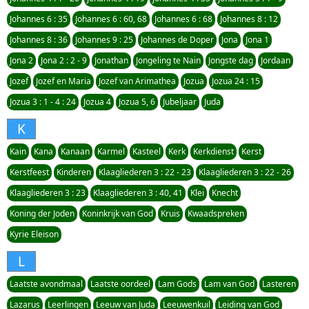
Johannes 6 : 35
Johannes 6 : 60, 68
Johannes 6 : 68
Johannes 8 : 12
Johannes 8 : 36
Johannes 9 : 25
Johannes de Doper
Jona
Jona 1
Jona 2
Jona 2 : 2 - 9
Jonathan
Jongeling te Nain
Jongste dag
Jordaan
Jozef
Jozef en Maria
Jozef van Arimathea
Jozua
Jozua 24 : 15
Jozua 3 : 1 - 4 : 24
Jozua 4
Jozua 5, 6
Jubeljaar
Juda
K
Kain
Kana
Kanaan
Karmel
Kasteel
Kerk
Kerkdienst
Kerst
Kerstfeest
Kinderen
Klaagliederen 3 : 22 - 23
Klaagliederen 3 : 22 - 26
Klaagliederen 3 : 23
Klaagliederen 3 : 40, 41
Klei
Knecht
Koning der Joden
Koninkrijk van God
Kruis
Kwaadspreken
Kyrie Eleison
L
Laatste avondmaal
Laatste oordeel
Lam Gods
Lam van God
Lasteren
Lazarus
Leerlingen
Leeuw van Juda
Leeuwenkuil
Leiding van God