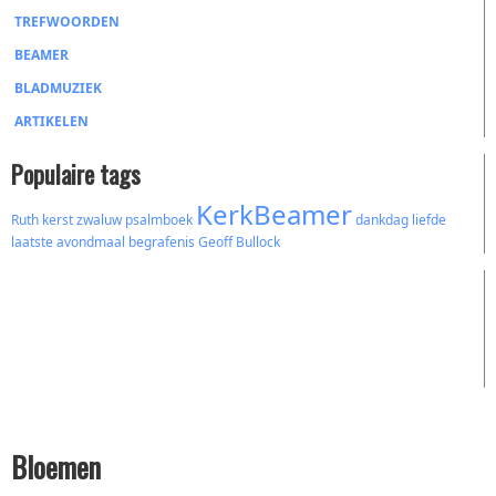
TREFWOORDEN
BEAMER
BLADMUZIEK
ARTIKELEN
Populaire tags
KerkBeamer
Ruth
kerst
zwaluw
psalmboek
dankdag
liefde
laatste avondmaal
begrafenis
Geoff Bullock
Bloemen