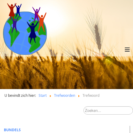
≡
U bevindt zich hier:
Start
Trefwoorden
Trefwoord
BUNDELS