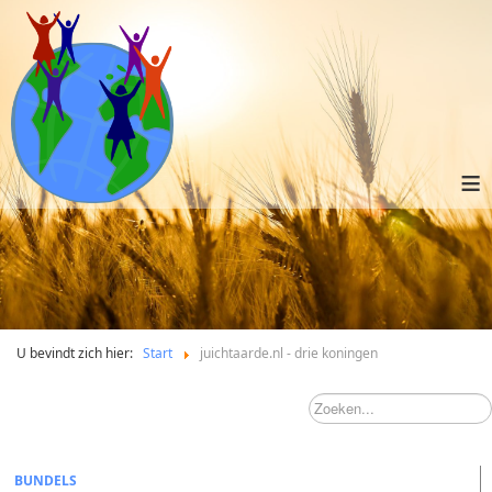
≡
U bevindt zich hier:
Start
juichtaarde.nl - drie koningen
BUNDELS