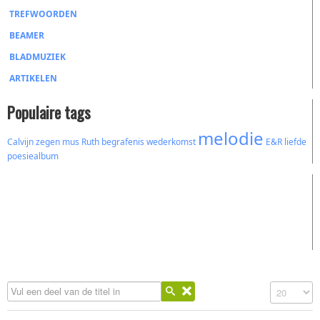
TREFWOORDEN
BEAMER
BLADMUZIEK
ARTIKELEN
Populaire tags
melodie
Calvijn
zegen
mus
Ruth
begrafenis
wederkomst
E&R
liefde
poesiealbum
Vul een deel van de titel in
Toon #