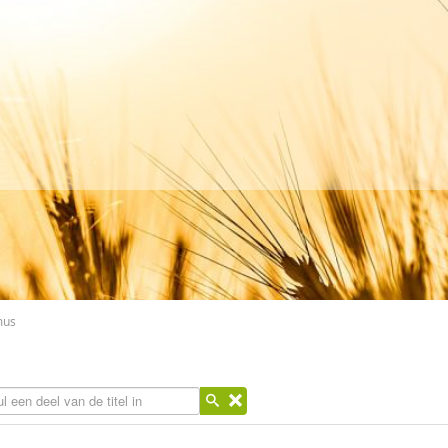
mus
l een deel van de titel in