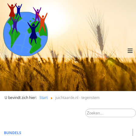
≡
U bevindt zich hier:
Start
juichtaarde.nl - tegenstem
BUNDELS