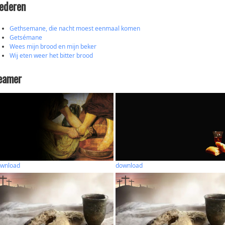
iederen
Gethsemane, die nacht moest eenmaal komen
Getsémane
Wees mijn brood en mijn beker
Wij eten weer het bitter brood
eamer
wnload
download