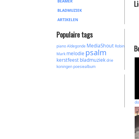
BEAMER
L
BLADMUZIEK
ARTIKELEN
Populaire tags
MediaShout
piano
Aldegonde
Robin
B
psalm
melodie
Mark
kerstfeest
bladmuziek
drie
koningen
poesiealbum
do