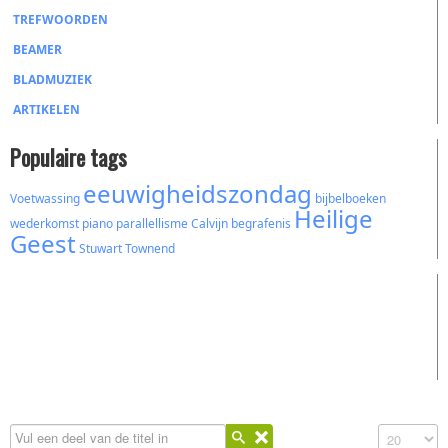
TREFWOORDEN
BEAMER
BLADMUZIEK
ARTIKELEN
Populaire tags
eeuwigheidszondag
Voetwassing
bijbelboeken
Heilige
wederkomst
piano
parallellisme
Calvijn
begrafenis
Geest
Stuwart Townend
Vul een deel van de titel in
Toon #