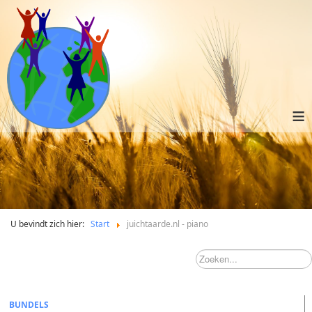
≡
U bevindt zich hier:
Start
juichtaarde.nl - piano
BUNDELS