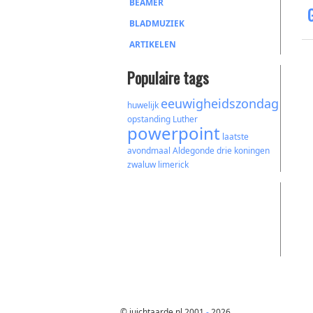
BEAMER
BLADMUZIEK
ARTIKELEN
Populaire tags
eeuwigheidszondag
huwelijk
opstanding
Luther
powerpoint
laatste
avondmaal
Aldegonde
drie koningen
zwaluw
limerick
© juichtaarde.nl 2001
-
2026