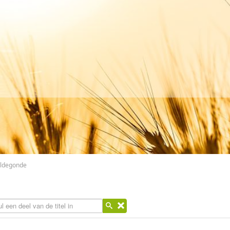
 Aldegonde
l een deel van de titel in