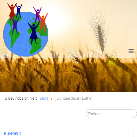
≡
U bevindt zich hier:
Start
juichtaarde.nl - Luther
BUNDELS