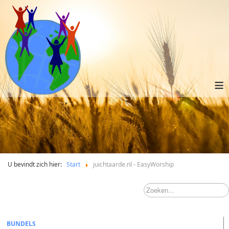
≡
U bevindt zich hier:
Start
juichtaarde.nl - EasyWorship
BUNDELS