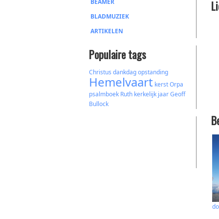
BEAMER
L
BLADMUZIEK
ARTIKELEN
Populaire tags
Christus
dankdag
opstanding
Hemelvaart
kerst
Orpa
psalmboek
Ruth
kerkelijk jaar
Geoff
Bullock
B
do