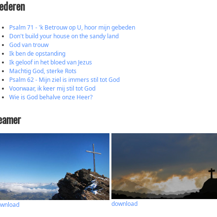
iederen
Psalm 71 - 'k Betrouw op U, hoor mijn gebeden
Don't build your house on the sandy land
God van trouw
Ik ben de opstanding
Ik geloof in het bloed van Jezus
Machtig God, sterke Rots
Psalm 62 - Mijn ziel is immers stil tot God
Voorwaar, ik keer mij stil tot God
Wie is God behalve onze Heer?
eamer
download
wnload