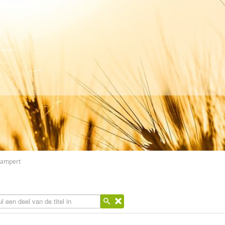
 Campert
l een deel van de titel in