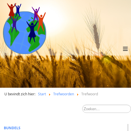
≡
U bevindt zich hier:
Start
Trefwoorden
Trefwoord
BUNDELS