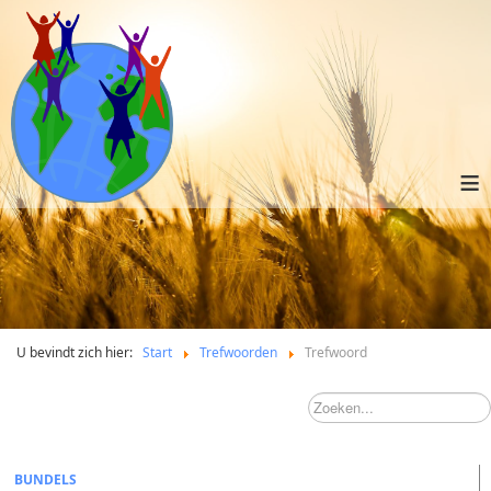
≡
U bevindt zich hier:
Start
Trefwoorden
Trefwoord
BUNDELS