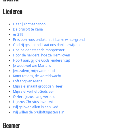
Liederen
Daar juicht een toon
De bruiloft te Kana
er 219
Er is een roos ontloken uit barre wintergrond
God zij gezegend! Laat ons dank bewijzen
Hoe helder staat de morgenster
Hoor de herders, hoe ze Hem loven
Hoort aan, gij die Gods kinderen zijt
Je weet wel wie Maria is
Jeruzalem, mijn vaderstad
Komt tot ons, de wereld wacht
Lofzang van Maria
Mijn ziel maakt groot den Heer
Mijn ziel verheft Gods eer
O Here Jezus, lang verbeid
U Jezus Christus loven wij
Wij geloven allen in een God
Wij willen de bruiloftsgasten zijn
Beamer