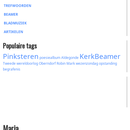
TREFWOORDEN
BEAMER
BLADMUZIEK
ARTIKELEN
Populaire tags
Pinksteren
KerkBeamer
poesiealbum
Aldegonde
Tweede wereldoorlog
Oberndorf
Robin Mark
wezenzondag
opstanding
begrafenis
Maria