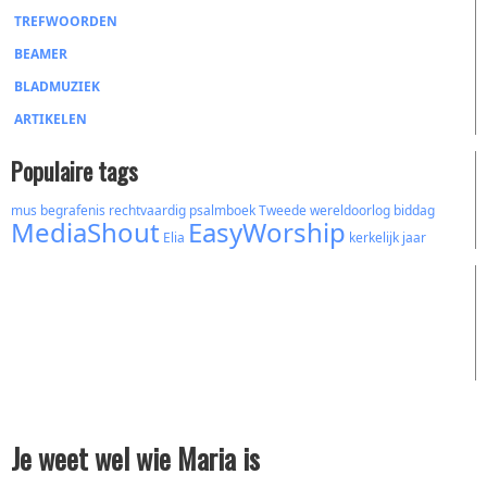
TREFWOORDEN
BEAMER
BLADMUZIEK
ARTIKELEN
Populaire tags
mus
begrafenis
rechtvaardig
psalmboek
Tweede wereldoorlog
biddag
MediaShout
EasyWorship
Elia
kerkelijk jaar
Je weet wel wie Maria is