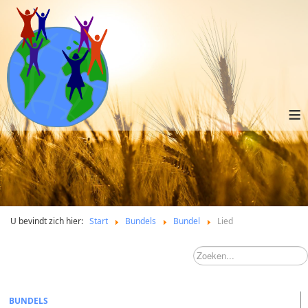
≡
U bevindt zich hier:
Start
Bundels
Bundel
Lied
BUNDELS