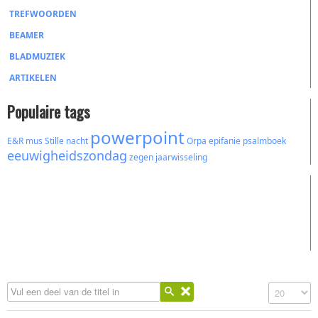
TREFWOORDEN
BEAMER
BLADMUZIEK
ARTIKELEN
Populaire tags
powerpoint
E&R
mus
Stille nacht
Orpa
epifanie
psalmboek
eeuwigheidszondag
zegen
jaarwisseling
Vul een deel van de titel in
Toon #