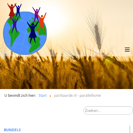
≡
U bevindt zich hier:
Start
juichtaarde.nl - parallellisme
BUNDELS