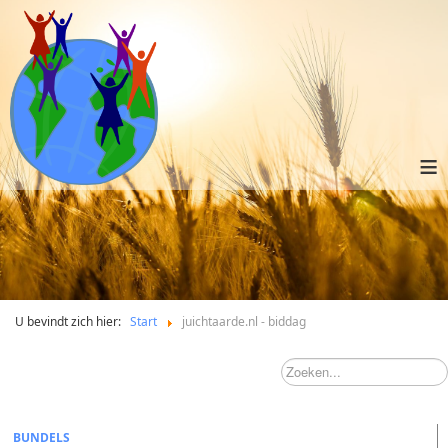
≡
U bevindt zich hier:
Start
juichtaarde.nl - biddag
BUNDELS