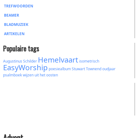
TREFWOORDEN
BEAMER
BLADMUZIEK
ARTIKELEN
Populaire tags
Hemelvaart
Augustinus
Schilder
isometrisch
EasyWorship
poesiealbum
Stuwart Townend
oudjaar
psalmboek
wijzen uit het oosten
Advent