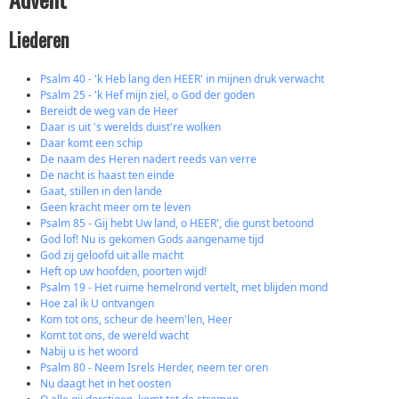
Liederen
Psalm 40 - 'k Heb lang den HEER' in mijnen druk verwacht
Psalm 25 - 'k Hef mijn ziel, o God der goden
Bereidt de weg van de Heer
Daar is uit 's werelds duist're wolken
Daar komt een schip
De naam des Heren nadert reeds van verre
De nacht is haast ten einde
Gaat, stillen in den lande
Geen kracht meer om te leven
Psalm 85 - Gij hebt Uw land, o HEER', die gunst betoond
God lof! Nu is gekomen Gods aangename tijd
God zij geloofd uit alle macht
Heft op uw hoofden, poorten wijd!
Psalm 19 - Het ruime hemelrond vertelt, met blijden mond
Hoe zal ik U ontvangen
Kom tot ons, scheur de heem'len, Heer
Komt tot ons, de wereld wacht
Nabij u is het woord
Psalm 80 - Neem Isrels Herder, neem ter oren
Nu daagt het in het oosten