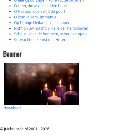
O alle gij dorstigen, komt tot de stromen
O Heer, die al ons bidden hoort
O Heiland, open wijd de poort
O kom, o kom, Immanuel
Op U, mijn Heiland, blijf ik hopen
Richt op uw macht, o Here der heirscharen
Scheur, Heer, de heemlen, scheur ze open
Verwacht de komst des Heren
Beamer
download
© juichtaarde.nl 2001
-
2026