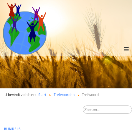
≡
U bevindt zich hier:
Start
Trefwoorden
Trefwoord
BUNDELS