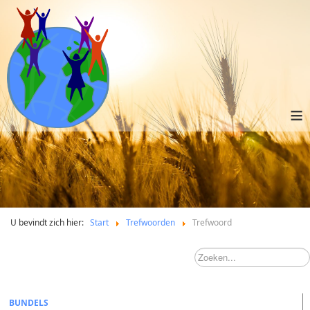
≡
U bevindt zich hier:
Start
Trefwoorden
Trefwoord
BUNDELS