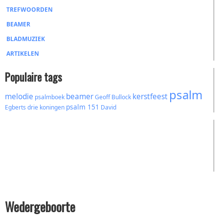
TREFWOORDEN
BEAMER
BLADMUZIEK
ARTIKELEN
Populaire tags
psalm
melodie
beamer
kerstfeest
psalmboek
Geoff Bullock
psalm 151
Egberts
drie koningen
David
Wedergeboorte