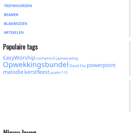
TREFWOORDEN
BEAMER
BLADMUZIEK
ARTIKELEN
Populaire tags
EasyWorship
isometrisch
jaarwisseling
Opwekkingsbundel
powerpoint
David
Elia
melodie
kerstfeest
psalm 115
Nieuw leven