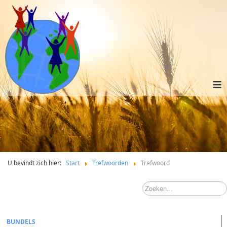
≡
U bevindt zich hier:
Start
Trefwoorden
Trefwoord
BUNDELS