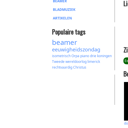
BEAMER
L
BLADMUZIEK
ARTIKELEN
Populaire tags
beamer
Zi
eeuwigheidszondag
isometrisch
Orpa
piano
drie koningen
E
Tweede wereldoorlog
limerick
rechtvaardig
Christus
B
do