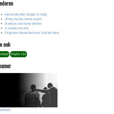
iederen
Het einde aller dingen is nabij
Hiney ma tov ooma nayim
Ik wil jou van harte dienen
U maakt ons een
Zingt een nieuw lied voor God de Here
e ook
enheid
Psalm 133
eamer
wnload