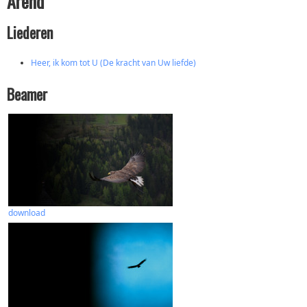
Arend
Liederen
Heer, ik kom tot U (De kracht van Uw liefde)
Beamer
download