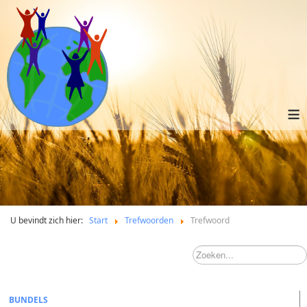
≡
U bevindt zich hier:
Start
Trefwoorden
Trefwoord
BUNDELS