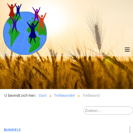
≡
U bevindt zich hier:
Start
Trefwoorden
Trefwoord
BUNDELS