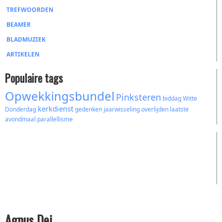
TREFWOORDEN
BEAMER
BLADMUZIEK
ARTIKELEN
Populaire tags
Opwekkingsbundel
Pinksteren
biddag
Witte
kerkdienst
Donderdag
gedenken
jaarwisseling
overlijden
laatste
avondmaal
parallellisme
Agnus Dei