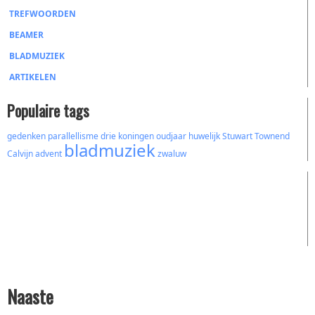
TREFWOORDEN
BEAMER
BLADMUZIEK
ARTIKELEN
Populaire tags
gedenken
parallellisme
drie koningen
oudjaar
huwelijk
Stuwart Townend
bladmuziek
Calvijn
advent
zwaluw
Naaste