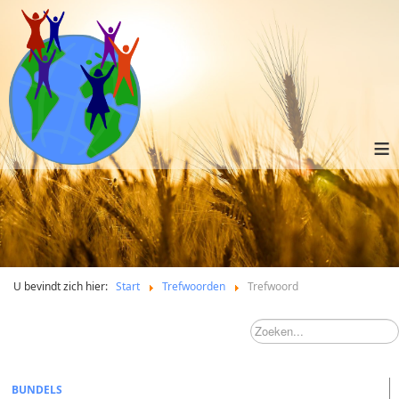
≡
U bevindt zich hier:
Start
Trefwoorden
Trefwoord
BUNDELS