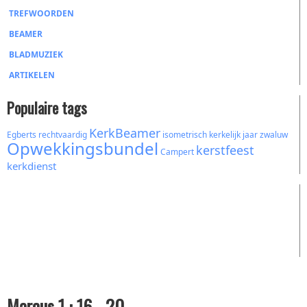
TREFWOORDEN
BEAMER
BLADMUZIEK
ARTIKELEN
Populaire tags
KerkBeamer
Egberts
rechtvaardig
isometrisch
kerkelijk jaar
zwaluw
Opwekkingsbundel
kerstfeest
Campert
kerkdienst
Marcus 1 : 16 - 20