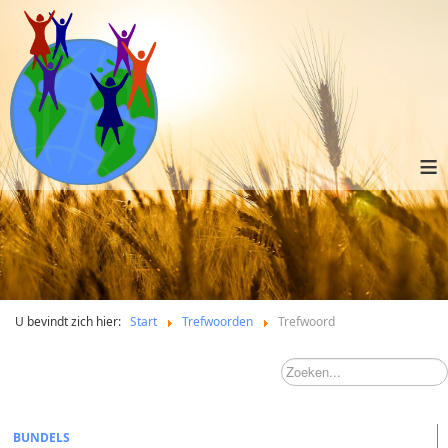
≡
U bevindt zich hier:
Start
Trefwoorden
Trefwoord
BUNDELS