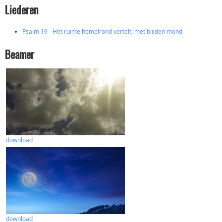
Liederen
Psalm 19 - Het ruime hemelrond vertelt, met blijden mond
Beamer
download
download