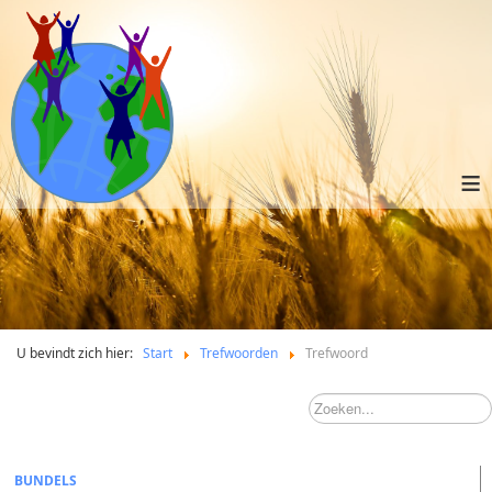
≡
U bevindt zich hier:
Start
Trefwoorden
Trefwoord
BUNDELS