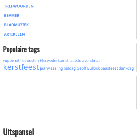
TREFWOORDEN
BEAMER
BLADMUZIEK
ARTIKELEN
Populaire tags
wijzen uit het oosten
Elia
wederkomst
laatste avondmaal
kerstfeest
jaarwisseling
biddag
Geoff Bullock
paasfeest
dankdag
Uitspansel