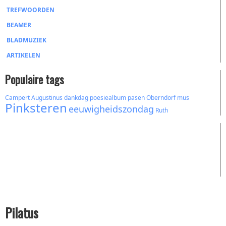
TREFWOORDEN
BEAMER
BLADMUZIEK
ARTIKELEN
Populaire tags
Campert
Augustinus
dankdag
poesiealbum
pasen
Oberndorf
mus
Pinksteren
eeuwigheidszondag
Ruth
Pilatus