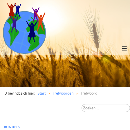
≡
U bevindt zich hier:
Start
Trefwoorden
Trefwoord
BUNDELS