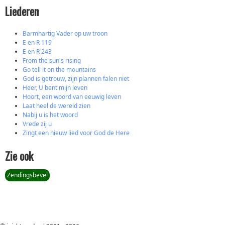
Liederen
Barmhartig Vader op uw troon
E en R 119
E en R 243
From the sun's rising
Go tell it on the mountains
God is getrouw, zijn plannen falen niet
Heer, U bent mijn leven
Hoort, een woord van eeuwig leven
Laat heel de wereld zien
Nabij u is het woord
Vrede zij u
Zingt een nieuw lied voor God de Here
Zie ook
Zendingsbevel