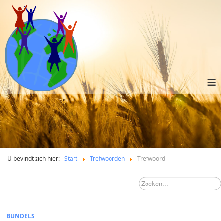
≡
U bevindt zich hier:
Start
Trefwoorden
Trefwoord
BUNDELS