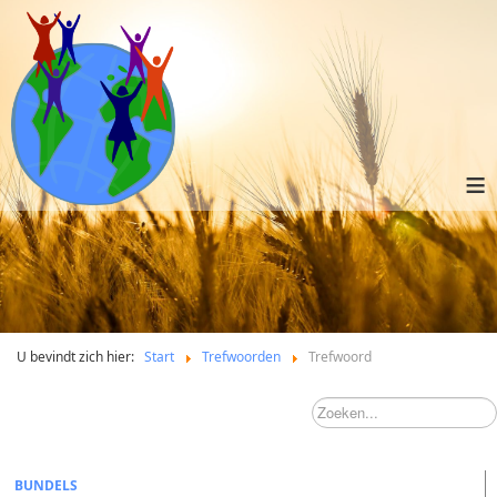
≡
U bevindt zich hier:
Start
Trefwoorden
Trefwoord
BUNDELS