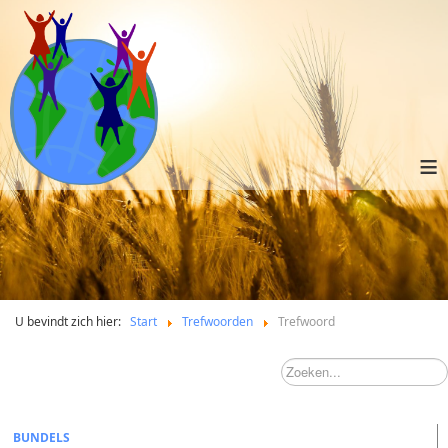
≡
U bevindt zich hier:
Start
Trefwoorden
Trefwoord
BUNDELS