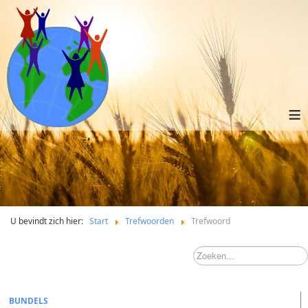
≡
U bevindt zich hier:
Start
Trefwoorden
Trefwoord
BUNDELS