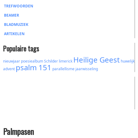
TREFWOORDEN
BEAMER
BLADMUZIEK
ARTIKELEN
Populaire tags
Heilige Geest
nieuwjaar
poesiealbum
Schilder
limerick
huwelijk
psalm 151
advent
parallellisme
jaarwisseling
Palmpasen