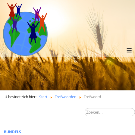
≡
U bevindt zich hier:
Start
Trefwoorden
Trefwoord
BUNDELS