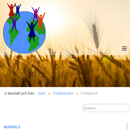
≡
U bevindt zich hier:
Start
Trefwoorden
Trefwoord
BUNDELS