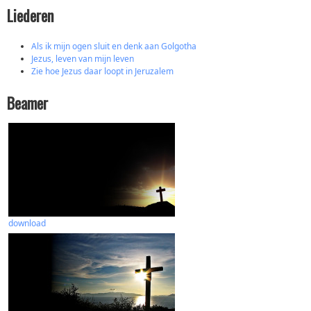
Liederen
Als ik mijn ogen sluit en denk aan Golgotha
Jezus, leven van mijn leven
Zie hoe Jezus daar loopt in Jeruzalem
Beamer
download