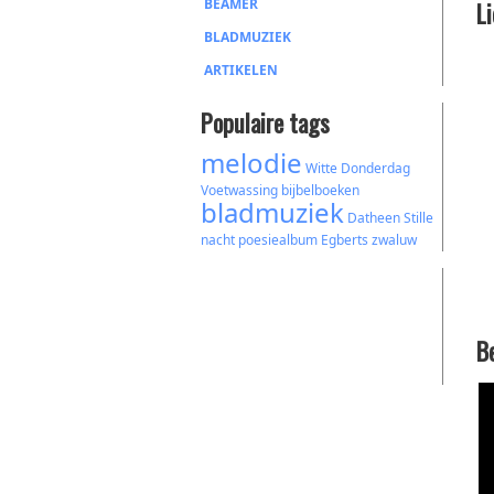
BEAMER
L
BLADMUZIEK
ARTIKELEN
Populaire tags
melodie
Witte Donderdag
Voetwassing
bijbelboeken
bladmuziek
Datheen
Stille
nacht
poesiealbum
Egberts
zwaluw
B