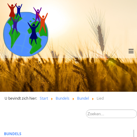
≡
U bevindt zich hier:
Start
Bundels
Bundel
Lied
BUNDELS