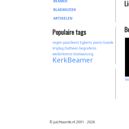
BEAMER
L
BLADMUZIEK
ARTIKELEN
B
Populaire tags
zegen
paasfeest
Egberts
piano
Goede
Vrijdag
Datheen
begrafenis
wederkomst
Voetwassing
KerkBeamer
do
© juichtaarde.nl 2001
-
2026