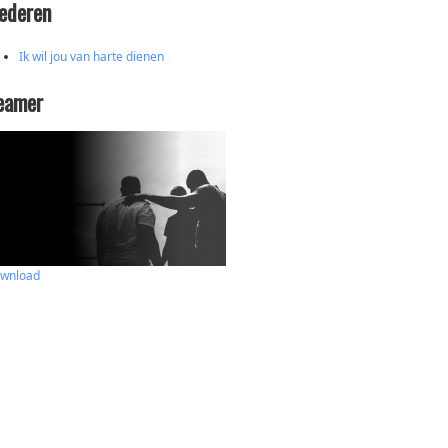
iederen
Ik wil jou van harte dienen
eamer
wnload