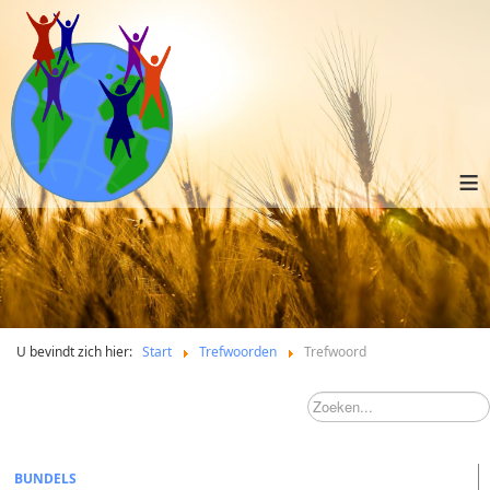
≡
U bevindt zich hier:
Start
Trefwoorden
Trefwoord
BUNDELS