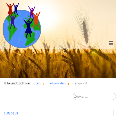
≡
U bevindt zich hier:
Start
Trefwoorden
Trefwoord
BUNDELS