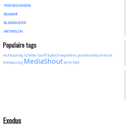
TREFWOORDEN
BEAMER
BLADMUZIEK
ARTIKELEN
Populaire tags
rechtvaardig
Schilder
Geoff Bullock
begrafenis
jaarwisseling
limerick
MediaShout
Voetwassing
kerst
E&R
Exodus