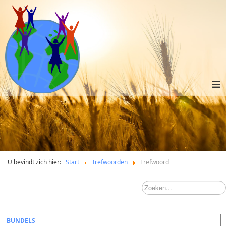
≡
U bevindt zich hier:
Start
Trefwoorden
Trefwoord
BUNDELS