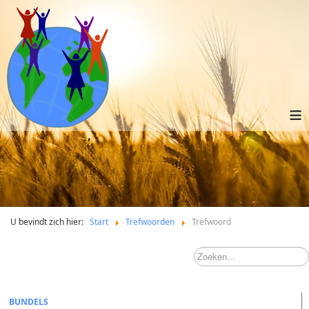
≡
U bevindt zich hier:
Start
Trefwoorden
Trefwoord
BUNDELS