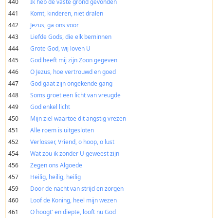
440
Ik heb de vaste grond gevonden
441
Komt, kinderen, niet dralen
442
Jezus, ga ons voor
443
Liefde Gods, die elk beminnen
444
Grote God, wij loven U
445
God heeft mij zijn Zoon gegeven
446
O Jezus, hoe vertrouwd en goed
447
God gaat zijn ongekende gang
448
Soms groet een licht van vreugde
449
God enkel licht
450
Mijn ziel waartoe dit angstig vrezen
451
Alle roem is uitgesloten
452
Verlosser, Vriend, o hoop, o lust
454
Wat zou ik zonder U geweest zijn
456
Zegen ons Algoede
457
Heilig, heilig, heilig
459
Door de nacht van strijd en zorgen
460
Loof de Koning, heel mijn wezen
461
O hoogt' en diepte, looft nu God