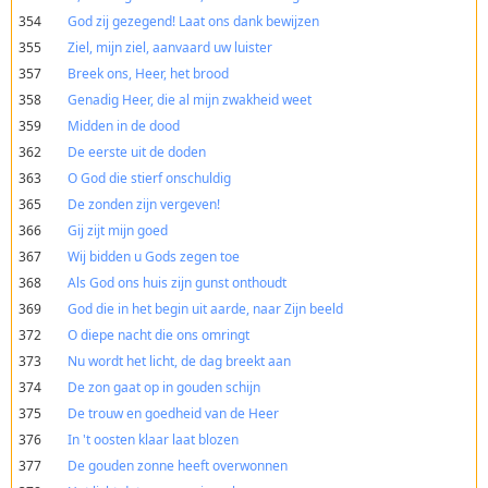
354
God zij gezegend! Laat ons dank bewijzen
355
Ziel, mijn ziel, aanvaard uw luister
357
Breek ons, Heer, het brood
358
Genadig Heer, die al mijn zwakheid weet
359
Midden in de dood
362
De eerste uit de doden
363
O God die stierf onschuldig
365
De zonden zijn vergeven!
366
Gij zijt mijn goed
367
Wij bidden u Gods zegen toe
368
Als God ons huis zijn gunst onthoudt
369
God die in het begin uit aarde, naar Zijn beeld
372
O diepe nacht die ons omringt
373
Nu wordt het licht, de dag breekt aan
374
De zon gaat op in gouden schijn
375
De trouw en goedheid van de Heer
376
In 't oosten klaar laat blozen
377
De gouden zonne heeft overwonnen