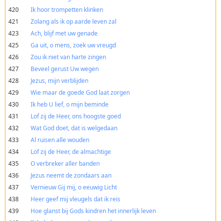
420
Ik hoor trompetten klinken
421
Zolang als ik op aarde leven zal
423
Ach, blijf met uw genade
425
Ga uit, o mens, zoek uw vreugd
426
Zou ik niet van harte zingen
427
Beveel gerust Uw wegen
428
Jezus, mijn verblijden
429
Wie maar de goede God laat zorgen
430
Ik heb U lief, o mijn beminde
431
Lof zij de Heer, ons hoogste goed
432
Wat God doet, dat is welgedaan
433
Al ruisen alle wouden
434
Lof zij de Heer, de almachtige
435
O verbreker aller banden
436
Jezus neemt de zondaars aan
437
Vernieuw Gij mij, o eeuwig Licht
438
Heer geef mij vleugels dat ik reis
439
Hoe glanst bij Gods kindren het innerlijk leven