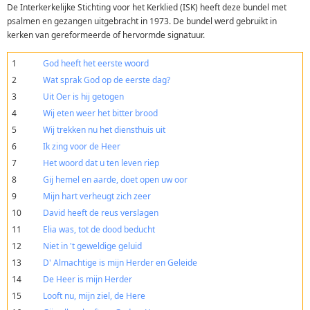
De Interkerkelijke Stichting voor het Kerklied (ISK) heeft deze bundel met
psalmen en gezangen uitgebracht in 1973. De bundel werd gebruikt in
kerken van gereformeerde of hervormde signatuur.
1
God heeft het eerste woord
2
Wat sprak God op de eerste dag?
3
Uit Oer is hij getogen
4
Wij eten weer het bitter brood
5
Wij trekken nu het diensthuis uit
6
Ik zing voor de Heer
7
Het woord dat u ten leven riep
8
Gij hemel en aarde, doet open uw oor
9
Mijn hart verheugt zich zeer
10
David heeft de reus verslagen
11
Elia was, tot de dood beducht
12
Niet in 't geweldige geluid
13
D' Almachtige is mijn Herder en Geleide
14
De Heer is mijn Herder
15
Looft nu, mijn ziel, de Here