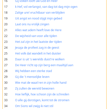
16
Gij volken looft uw God en Heer
17
k Hef, vol verlangst, van dag tot dag mijn ogen
18
Zalige ure! vruchtbaar van verblijden
19
Uit angst en nood stijgt mijn gebed
20
Laat ons nu vrolijk zingen
21
Alles wat adem heeft love de Here
22
De wijsheid van voor alle tijden
23
Het zal zijn in het laatste der tijden
24
Jesaja de profeet zag in de geest
25
Het volk dat wandelt in het duister
26
Daar is uit 's werelds duist're wolken
27
De Heer richt op zijn berg een maaltijd aan
28
Wij hebben een sterke stad
29
Gij die 't menselijke leven
30
Wie mat de waat'ren in zijn holle hand
31
Zij zullen de wereld bewonen
32
Hoe lieflijk, hoe schoon zijn de schreden
33
O alle gij dorstigen, komt tot de stromen
34
Om Sions wil zwijg ik niet stil