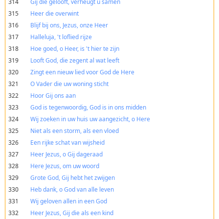
314
Gij die gelooft, verheugt u samen
315
Heer die overwint
316
Blijf bij ons, Jezus, onze Heer
317
Halleluja, 't loflied rijze
318
Hoe goed, o Heer, is 't hier te zijn
319
Looft God, die zegent al wat leeft
320
Zingt een nieuw lied voor God de Here
321
O Vader die uw woning sticht
322
Hoor Gij ons aan
323
God is tegenwoordig, God is in ons midden
324
Wij zoeken in uw huis uw aangezicht, o Here
325
Niet als een storm, als een vloed
326
Een rijke schat van wijsheid
327
Heer Jezus, o Gij dageraad
328
Here Jezus, om uw woord
329
Grote God, Gij hebt het zwijgen
330
Heb dank, o God van alle leven
331
Wij geloven allen in een God
332
Heer Jezus, Gij die als een kind