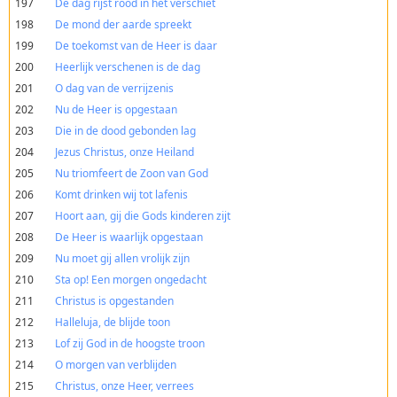
197
De dag rijst rood in het verschiet
198
De mond der aarde spreekt
199
De toekomst van de Heer is daar
200
Heerlijk verschenen is de dag
201
O dag van de verrijzenis
202
Nu de Heer is opgestaan
203
Die in de dood gebonden lag
204
Jezus Christus, onze Heiland
205
Nu triomfeert de Zoon van God
206
Komt drinken wij tot lafenis
207
Hoort aan, gij die Gods kinderen zijt
208
De Heer is waarlijk opgestaan
209
Nu moet gij allen vrolijk zijn
210
Sta op! Een morgen ongedacht
211
Christus is opgestanden
212
Halleluja, de blijde toon
213
Lof zij God in de hoogste troon
214
O morgen van verblijden
215
Christus, onze Heer, verrees