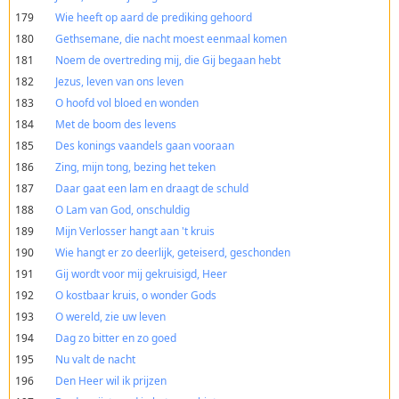
179
Wie heeft op aard de prediking gehoord
180
Gethsemane, die nacht moest eenmaal komen
181
Noem de overtreding mij, die Gij begaan hebt
182
Jezus, leven van ons leven
183
O hoofd vol bloed en wonden
184
Met de boom des levens
185
Des konings vaandels gaan vooraan
186
Zing, mijn tong, bezing het teken
187
Daar gaat een lam en draagt de schuld
188
O Lam van God, onschuldig
189
Mijn Verlosser hangt aan 't kruis
190
Wie hangt er zo deerlijk, geteiserd, geschonden
191
Gij wordt voor mij gekruisigd, Heer
192
O kostbaar kruis, o wonder Gods
193
O wereld, zie uw leven
194
Dag zo bitter en zo goed
195
Nu valt de nacht
196
Den Heer wil ik prijzen