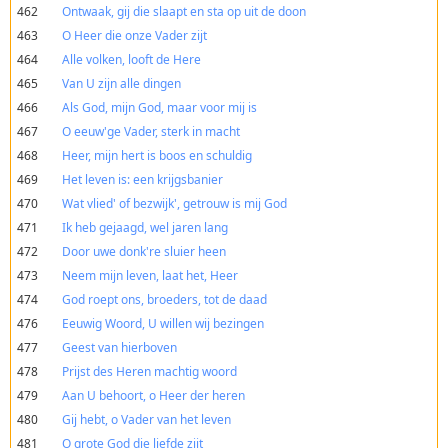
462
Ontwaak, gij die slaapt en sta op uit de doon
463
O Heer die onze Vader zijt
464
Alle volken, looft de Here
465
Van U zijn alle dingen
466
Als God, mijn God, maar voor mij is
467
O eeuw'ge Vader, sterk in macht
468
Heer, mijn hert is boos en schuldig
469
Het leven is: een krijgsbanier
470
Wat vlied' of bezwijk', getrouw is mij God
471
Ik heb gejaagd, wel jaren lang
472
Door uwe donk're sluier heen
473
Neem mijn leven, laat het, Heer
474
God roept ons, broeders, tot de daad
476
Eeuwig Woord, U willen wij bezingen
477
Geest van hierboven
478
Prijst des Heren machtig woord
479
Aan U behoort, o Heer der heren
480
Gij hebt, o Vader van het leven
481
O grote God die liefde zijt