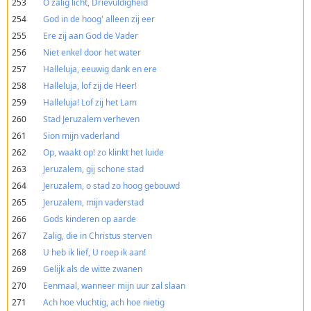
253
O zalig licht, Drievuldigheid
254
God in de hoog' alleen zij eer
255
Ere zij aan God de Vader
256
Niet enkel door het water
257
Halleluja, eeuwig dank en ere
258
Halleluja, lof zij de Heer!
259
Halleluja! Lof zij het Lam
260
Stad Jeruzalem verheven
261
Sion mijn vaderland
262
Op, waakt op! zo klinkt het luide
263
Jeruzalem, gij schone stad
264
Jeruzalem, o stad zo hoog gebouwd
265
Jeruzalem, mijn vaderstad
266
Gods kinderen op aarde
267
Zalig, die in Christus sterven
268
U heb ik lief, U roep ik aan!
269
Gelijk als de witte zwanen
270
Eenmaal, wanneer mijn uur zal slaan
271
Ach hoe vluchtig, ach hoe nietig