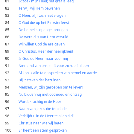
81
Ik zoek mijn Heer, het graf is leeg
82
Terwijl wij Hem bewenen
83
O Heer, blijf toch niet vragen
84
O God die op het Pinksterfeest
85
De hemel is opengesprongen
86
De wereld is van Hem vervuld
87
Wij willen God de ere geven
89
O Christus, Heer der heerlijkheid
90
Is God de Heer maar voor mij
91
Niemand van ons leeft voor zichzelf alleen
92
Al kon ik alle talen spreken van hemel en aarde
93
Bij 't steken der bazuinen
94
Mensen, wij zijn geroepen om te leven!
95
Nu bidden wij met ootmoed en ontzag
96
Wordt krachtig in de Heer
97
Naam van Jezus die ten dode
98
Verblijdt u in de Heer te allen tijd!
99
Christus naar wie wij heten
100
Er heeft een stem gesproken