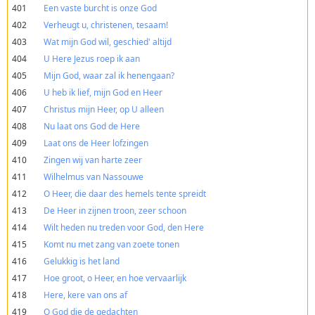
401
Een vaste burcht is onze God
402
Verheugt u, christenen, tesaam!
403
Wat mijn God wil, geschied' altijd
404
U Here Jezus roep ik aan
405
Mijn God, waar zal ik henengaan?
406
U heb ik lief, mijn God en Heer
407
Christus mijn Heer, op U alleen
408
Nu laat ons God de Here
409
Laat ons de Heer lofzingen
410
Zingen wij van harte zeer
411
Wilhelmus van Nassouwe
412
O Heer, die daar des hemels tente spreidt
413
De Heer in zijnen troon, zeer schoon
414
Wilt heden nu treden voor God, den Here
415
Komt nu met zang van zoete tonen
416
Gelukkig is het land
417
Hoe groot, o Heer, en hoe vervaarlijk
418
Here, kere van ons af
419
O God die de gedachten