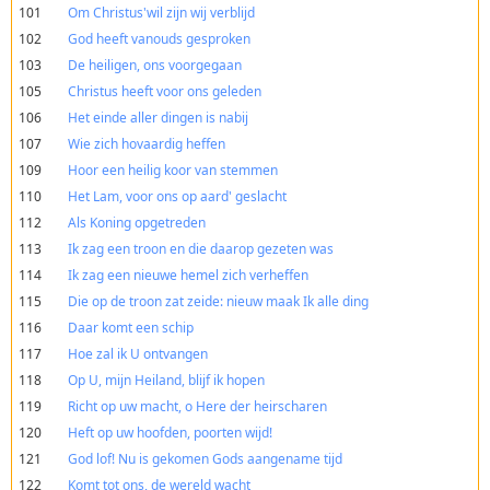
101
Om Christus'wil zijn wij verblijd
102
God heeft vanouds gesproken
103
De heiligen, ons voorgegaan
105
Christus heeft voor ons geleden
106
Het einde aller dingen is nabij
107
Wie zich hovaardig heffen
109
Hoor een heilig koor van stemmen
110
Het Lam, voor ons op aard' geslacht
112
Als Koning opgetreden
113
Ik zag een troon en die daarop gezeten was
114
Ik zag een nieuwe hemel zich verheffen
115
Die op de troon zat zeide: nieuw maak Ik alle ding
116
Daar komt een schip
117
Hoe zal ik U ontvangen
118
Op U, mijn Heiland, blijf ik hopen
119
Richt op uw macht, o Here der heirscharen
120
Heft op uw hoofden, poorten wijd!
121
God lof! Nu is gekomen Gods aangename tijd
122
Komt tot ons, de wereld wacht