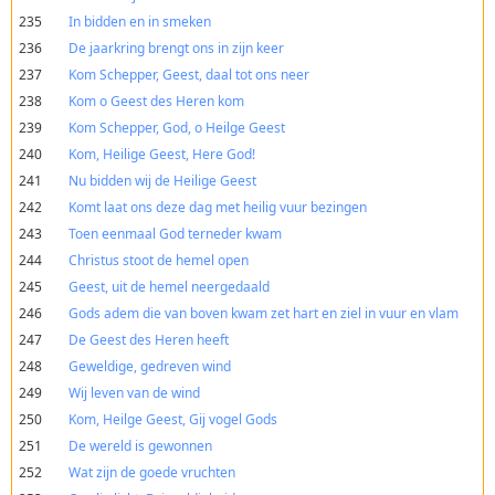
235
In bidden en in smeken
236
De jaarkring brengt ons in zijn keer
237
Kom Schepper, Geest, daal tot ons neer
238
Kom o Geest des Heren kom
239
Kom Schepper, God, o Heilge Geest
240
Kom, Heilige Geest, Here God!
241
Nu bidden wij de Heilige Geest
242
Komt laat ons deze dag met heilig vuur bezingen
243
Toen eenmaal God terneder kwam
244
Christus stoot de hemel open
245
Geest, uit de hemel neergedaald
246
Gods adem die van boven kwam zet hart en ziel in vuur en vlam
247
De Geest des Heren heeft
248
Geweldige, gedreven wind
249
Wij leven van de wind
250
Kom, Heilge Geest, Gij vogel Gods
251
De wereld is gewonnen
252
Wat zijn de goede vruchten