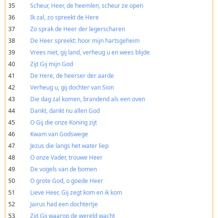
35
Scheur, Heer, de heemlen, scheur ze open
36
Ik zal, zo spreekt de Here
37
Zo sprak de Heer der legerscharen
38
De Heer spreekt: hoor mijn hartsgeheim
39
Vrees niet, gij land, verheug u en wees blijde
40
Zijt Gij mijn God
41
De Here, de heerser der aarde
42
Verheug u, gij dochter van Sion
43
Die dag zal komen, brandend als een oven
44
Dankt, dankt nu allen God
45
O Gij die onze Koning zijt
46
Kwam van Godswege
47
Jezus die langs het water liep
48
O onze Vader, trouwe Heer
49
De vogels van de bomen
50
O grote God, o goede Heer
51
Lieve Heer, Gij zegt kom en ik kom
52
Jairus had een dochtertje
53
Zijt Gij waarop de wereld wacht