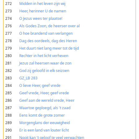
272
Midden in het leven zijn wij
273
Heer, herinner U de namen
274
O Jezus wees ter plaatse!
276
Als Godes Zoon, de heerser over al
277
O hoe brandend van verlangen
278
Dag des oordeels, dag des Heren
279
Het duurt niet lang meer tot de tijd
280
Rechter in het licht verheven
281
Jezus zal heersen waar de zon
282
God zij geloofd in elk seizoen
283
GZ_LB 283
284
O lieve Heer, geef vrede
285
Geef vrede, Heer, geef vrede
286
Geef aan de wereld vrede, Heer
287
Waartoe geploegd, als 't zaad
288
Eens komt de grote zomer
289
Morgenglans der eeuwigheid
290
Er is een land van louter licht
291
Nooit kan 't geloof te veel verwachten