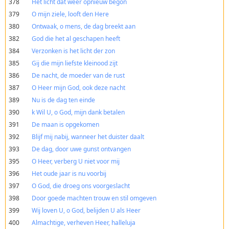
378
Het licht dat weer opnieuw begon
379
O mijn ziele, looft den Here
380
Ontwaak, o mens, de dag breekt aan
382
God die het al geschapen heeft
384
Verzonken is het licht der zon
385
Gij die mijn liefste kleinood zijt
386
De nacht, de moeder van de rust
387
O Heer mijn God, ook deze nacht
389
Nu is de dag ten einde
390
k Wil U, o God, mijn dank betalen
391
De maan is opgekomen
392
Blijf mij nabij, wanneer het duister daalt
393
De dag, door uwe gunst ontvangen
395
O Heer, verberg U niet voor mij
396
Het oude jaar is nu voorbij
397
O God, die droeg ons voorgeslacht
398
Door goede machten trouw en stil omgeven
399
Wij loven U, o God, belijden U als Heer
400
Almachtige, verheven Heer, halleluja