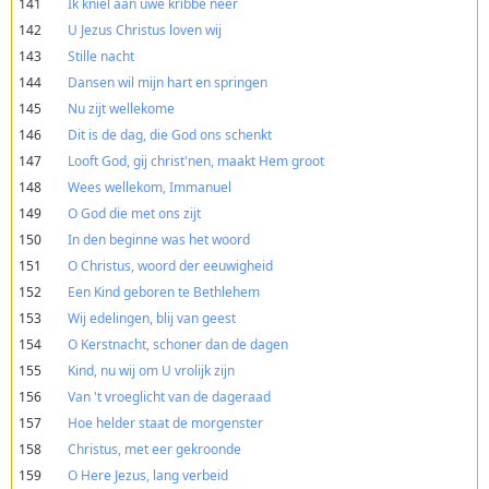
141
Ik kniel aan uwe kribbe neer
142
U Jezus Christus loven wij
143
Stille nacht
144
Dansen wil mijn hart en springen
145
Nu zijt wellekome
146
Dit is de dag, die God ons schenkt
147
Looft God, gij christ'nen, maakt Hem groot
148
Wees wellekom, Immanuel
149
O God die met ons zijt
150
In den beginne was het woord
151
O Christus, woord der eeuwigheid
152
Een Kind geboren te Bethlehem
153
Wij edelingen, blij van geest
154
O Kerstnacht, schoner dan de dagen
155
Kind, nu wij om U vrolijk zijn
156
Van 't vroeglicht van de dageraad
157
Hoe helder staat de morgenster
158
Christus, met eer gekroonde
159
O Here Jezus, lang verbeid