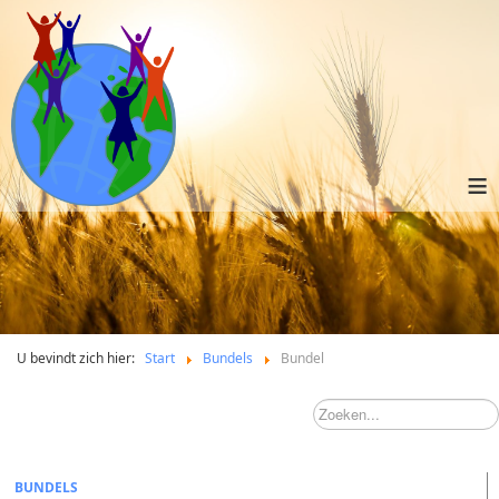
≡
U bevindt zich hier:
Start
Bundels
Bundel
BUNDELS