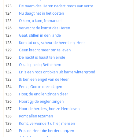
123
De naam des Heren nadert reeds van verre
124
Nu daagt het in het oosten
125
O kom, o kom, Immanuel
126
Verwacht de komst des Heren
127
Gaat, stillen in den lande
128
Kom tot ons, scheur de heem'len, Heer
129
Geen kracht meer om te leven
130
De nacht is haast ten einde
131
O zalig, heilig Bethlehem
132
Er is een roos ontloken uit barre wintergrond
133
Ik ben een engel van de Heer
134
Eer zij God in onze dagen
135
Hoor, de eng'len zingen d'eer
136
Hoort gij de englen zingen
137
Hoor de herders, hoe ze Hem loven
138
Komt allen tezamen
139
Komt, verwondert u hier, mensen
140
Prijs de Heer die herders prijzen