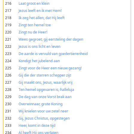
216
Laat groot en klein
217
Jezus leeft en ik met Hem!
218
Ik zeg het allen, dat Hij leeft
219
Zingt ten hemel toe
220
Zingt nu de Heer!
221
Wees gegroet, gij eersteling der dagen
222
Jezus is ons licht en leven
223
De aarde is vervuld van goedertierenheid
224
Kondigt het jubelend aan
225
Zingt voor de Heer een nieuw gezang!
226
Gij die der sterren schepper zijt
227
Gij maakt ons, Jezus, waarlijk vrij
228
Ten hemel opgevaren is, halleluja
229
De dag van onze Vorst brak aan
230
Overwinnaar, grote Koning
231
Wij knielen voor uw zetel neer
232
Gij, Jezus Christus, opgestegen
233
Heer, komt in deze tijd
234
Al heeft Hij ons verlaten