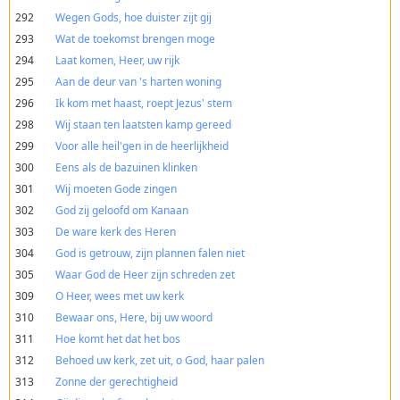
292
Wegen Gods, hoe duister zijt gij
293
Wat de toekomst brengen moge
294
Laat komen, Heer, uw rijk
295
Aan de deur van 's harten woning
296
Ik kom met haast, roept Jezus' stem
298
Wij staan ten laatsten kamp gereed
299
Voor alle heil'gen in de heerlijkheid
300
Eens als de bazuinen klinken
301
Wij moeten Gode zingen
302
God zij geloofd om Kanaan
303
De ware kerk des Heren
304
God is getrouw, zijn plannen falen niet
305
Waar God de Heer zijn schreden zet
309
O Heer, wees met uw kerk
310
Bewaar ons, Here, bij uw woord
311
Hoe komt het dat het bos
312
Behoed uw kerk, zet uit, o God, haar palen
313
Zonne der gerechtigheid