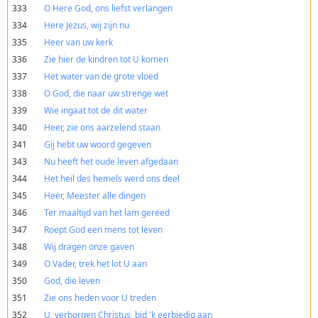
333
O Here God, ons liefst verlangen
334
Here Jezus, wij zijn nu
335
Heer van uw kerk
336
Zie hier de kindren tot U komen
337
Het water van de grote vloed
338
O God, die naar uw strenge wet
339
Wie ingaat tot de dit water
340
Heer, zie ons aarzelend staan
341
Gij hebt uw woord gegeven
343
Nu heeft het oude leven afgedaan
344
Het heil des hemels werd ons deel
345
Heer, Meester alle dingen
346
Ter maaltijd van het lam gereed
347
Roept God een mens tot leven
348
Wij dragen onze gaven
349
O Vader, trek het lot U aan
350
God, die leven
351
Zie ons heden voor U treden
352
U, verborgen Christus, bid 'k eerbiedig aan