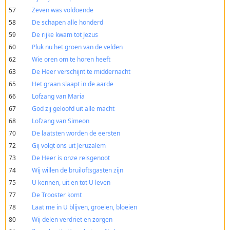
57
Zeven was voldoende
58
De schapen alle honderd
59
De rijke kwam tot Jezus
60
Pluk nu het groen van de velden
62
Wie oren om te horen heeft
63
De Heer verschijnt te middernacht
65
Het graan slaapt in de aarde
66
Lofzang van Maria
67
God zij geloofd uit alle macht
68
Lofzang van Simeon
70
De laatsten worden de eersten
72
Gij volgt ons uit Jeruzalem
73
De Heer is onze reisgenoot
74
Wij willen de bruiloftsgasten zijn
75
U kennen, uit en tot U leven
77
De Trooster komt
78
Laat me in U blijven, groeien, bloeien
80
Wij delen verdriet en zorgen