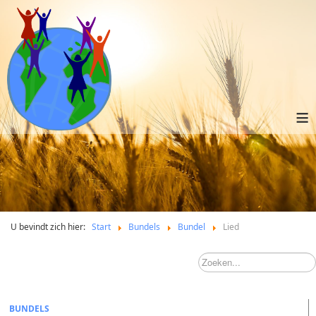
≡
U bevindt zich hier:
Start
Bundels
Bundel
Lied
BUNDELS