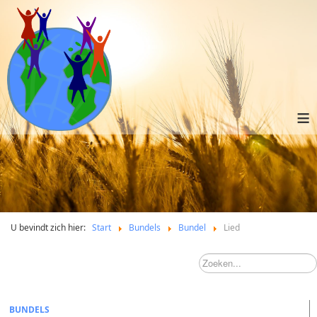
≡
U bevindt zich hier:
Start
Bundels
Bundel
Lied
BUNDELS