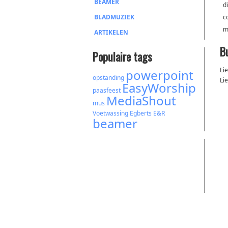
BEAMER
d
BLADMUZIEK
c
m
ARTIKELEN
B
Populaire tags
Li
powerpoint
opstanding
Li
EasyWorship
paasfeest
MediaShout
mus
Voetwassing
Egberts
E&R
beamer