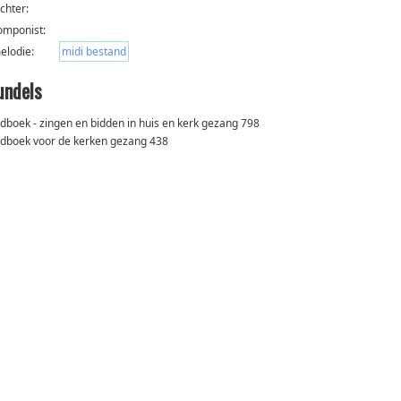
ichter:
omponist:
elodie:
midi bestand
undels
edboek - zingen en bidden in huis en kerk gezang 798
edboek voor de kerken gezang 438