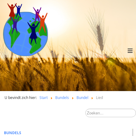
≡
U bevindt zich hier:
Start
Bundels
Bundel
Lied
BUNDELS