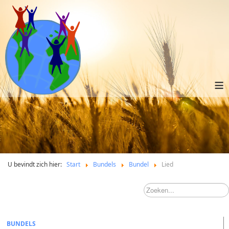
≡
U bevindt zich hier:
Start
Bundels
Bundel
Lied
BUNDELS