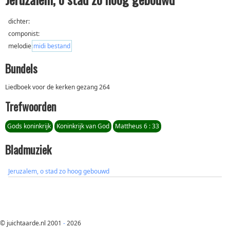
dichter:
componist:
melodie:
midi bestand
Bundels
Liedboek voor de kerken gezang 264
Trefwoorden
Gods koninkrijk
Koninkrijk van God
Mattheus 6 : 33
Bladmuziek
Jeruzalem, o stad zo hoog gebouwd
© juichtaarde.nl 2001
-
2026