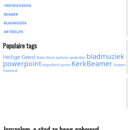
TREFWOORDEN
BEAMER
BLADMUZIEK
ARTIKELEN
Populaire tags
bladmuziek
Heilige Geest
Robin Mark
epifanie
gedenken
powerpoint
KerkBeamer
begrafenis
pasen
Stuwart
Townend
Jeruzalem, o stad zo hoog gebouwd