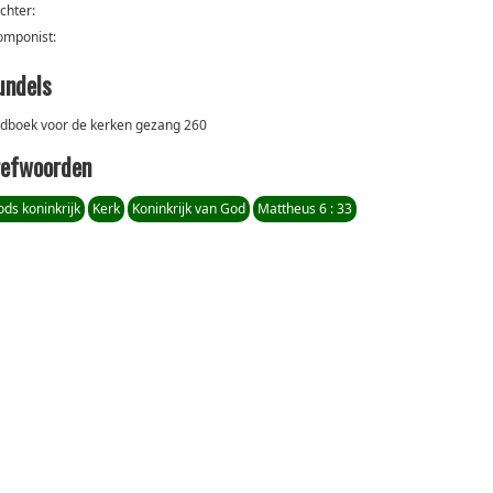
ichter:
omponist:
undels
edboek voor de kerken gezang 260
refwoorden
ds koninkrijk
Kerk
Koninkrijk van God
Mattheus 6 : 33