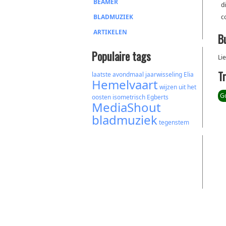
BEAMER
d
BLADMUZIEK
c
ARTIKELEN
B
Populaire tags
Li
T
laatste avondmaal
jaarwisseling
Elia
Hemelvaart
wijzen uit het
Go
oosten
isometrisch
Egberts
MediaShout
bladmuziek
tegenstem