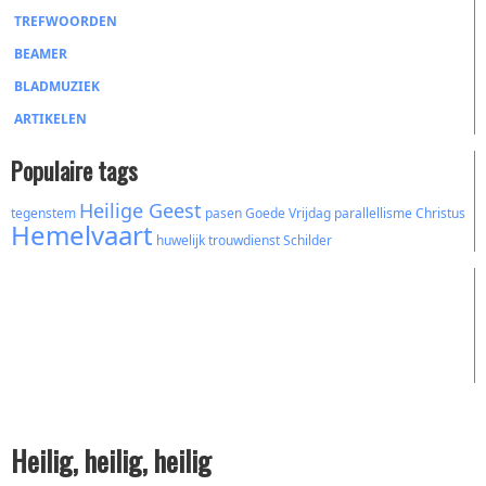
TREFWOORDEN
BEAMER
BLADMUZIEK
ARTIKELEN
Populaire tags
Heilige Geest
tegenstem
pasen
Goede Vrijdag
parallellisme
Christus
Hemelvaart
huwelijk
trouwdienst
Schilder
Heilig, heilig, heilig