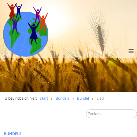
≡
U bevindt zich hier:
Start
Bundels
Bundel
Lied
BUNDELS