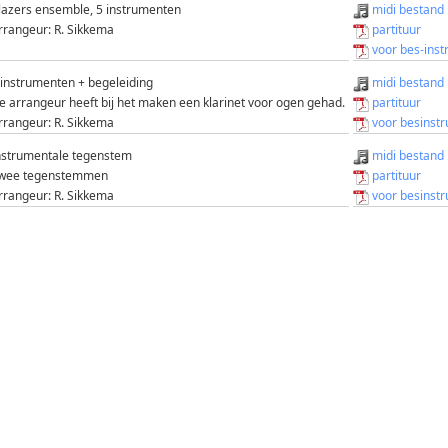
lazers ensemble, 5 instrumenten
midi bestand
rrangeur: R. Sikkema
partituur
voor bes-ins
 instrumenten + begeleiding
midi bestand
e arrangeur heeft bij het maken een klarinet voor ogen gehad.
partituur
rrangeur: R. Sikkema
voor besinst
nstrumentale tegenstem
midi bestand
wee tegenstemmen
partituur
rrangeur: R. Sikkema
voor besinst