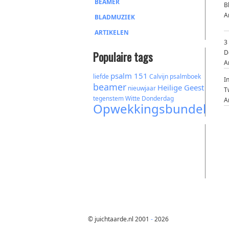
BEAMER
B
A
BLADMUZIEK
ARTIKELEN
3
D
Populaire tags
A
psalm 151
liefde
Calvijn
psalmboek
I
beamer
Heilige Geest
nieuwjaar
T
tegenstem
Witte Donderdag
A
Opwekkingsbundel
© juichtaarde.nl 2001
-
2026