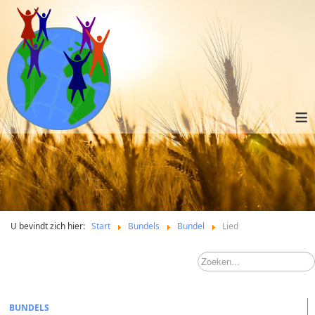
≡
U bevindt zich hier:
Start
Bundels
Bundel
Lied
BUNDELS